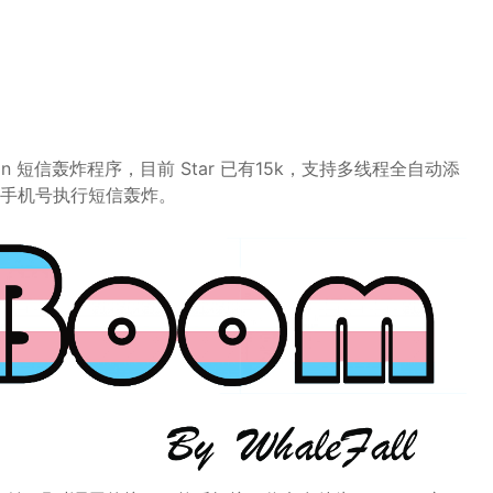
thon 短信轰炸程序，目前 Star 已有15k，支持多线程全自动添
手机号执行短信轰炸。