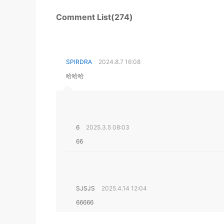
Comment List(274)
SPIRDRA
2024.8.7 16:08
哈哈哈
6
2025.3.5 08:03
66
SJSJS
2025.4.14 12:04
66666