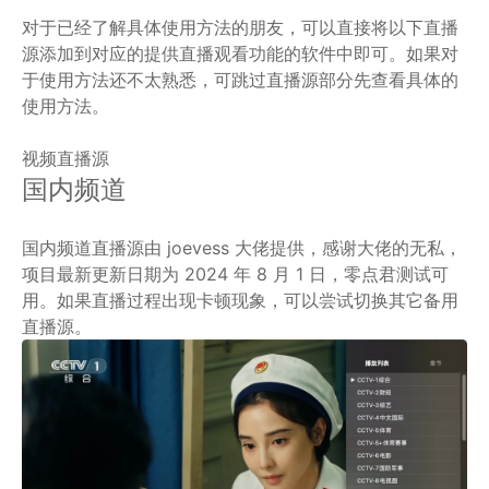
对于已经了解具体使用方法的朋友，可以直接将以下直播
源添加到对应的提供直播观看功能的软件中即可。如果对
于使用方法还不太熟悉，可跳过直播源部分先查看具体的
使用方法。
视频直播源
国内频道
国内频道直播源由 joevess 大佬提供，感谢大佬的无私，
项目最新更新日期为 2024 年 8 月 1 日，零点君测试可
用。如果直播过程出现卡顿现象，可以尝试切换其它备用
直播源。