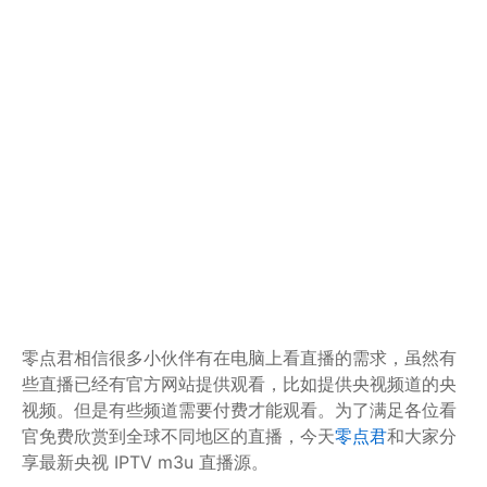
零点君相信很多小伙伴有在电脑上看直播的需求，虽然有
些直播已经有官方网站提供观看，比如提供央视频道的央
视频。但是有些频道需要付费才能观看。为了满足各位看
官免费欣赏到全球不同地区的直播，今天
零点君
和大家分
享最新央视 IPTV m3u 直播源。