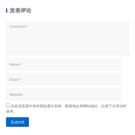
发表评论
在此浏览器中保存我的显示名称、邮箱地址和网站地址，以便下次评论时
使用。
Submit