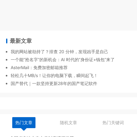
最新文章
我的网站被劫持了？排查 20 分钟，发现凶手是自己
一个能”抢名字”的新机会：AI 时代的”身份证+钱包”来了
AsterMail：免费加密邮箱推荐
轻松几十MB/s！让你的电脑下载，瞬间起飞！
国产替代｜一款坚持更新28年的国产笔记软件
热门文章
随机文章
热门关键词