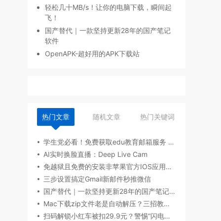
轻松几十MB/s！让你的电脑下载，瞬间起
飞！
国产替代｜一款坚持更新28年的国产笔记
软件
OpenAPK-超好用的APK下载站
热门文章
随机文章
热门关键词
学生党必看！免费获取edu教育邮箱服务 享受教育折扣与学术工具
AI实时换脸直播：Deep Live Cam
免越狱且免费的安装非苹果官方IOS应用的工具
三步设置搞定Gmail新邮件秒推微信
国产替代｜一款坚持更新28年的国产笔记软件
Mac下载zip文件老是自动解压？三招教你关掉这讨厌的功能
扫码解锁小红车被扣29.9元？警惕“闪电拍剪”自动续费陷阱！