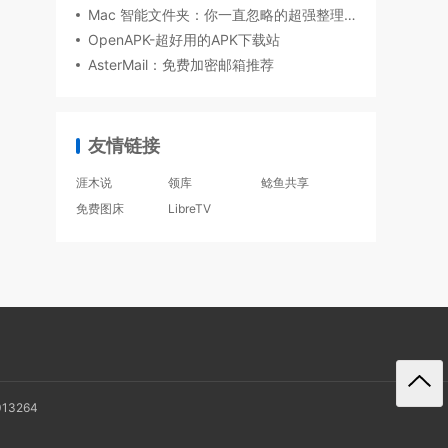
Mac 智能文件夹：你一直忽略的超强整理技巧
OpenAPK-超好用的APK下载站
AsterMail：免费加密邮箱推荐
友情链接
涯木说
领库
鲶鱼共享
免费图床
LibreTV
013264